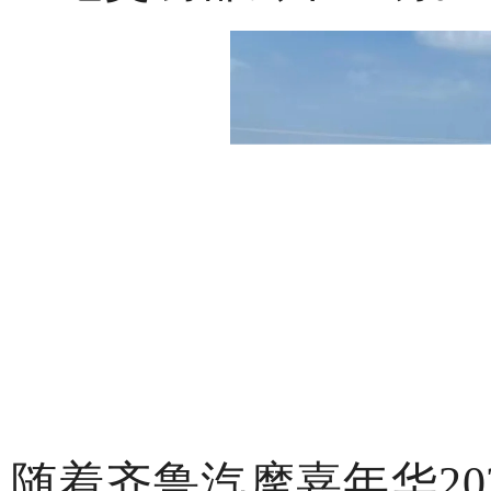
随着齐鲁汽摩嘉年华
2